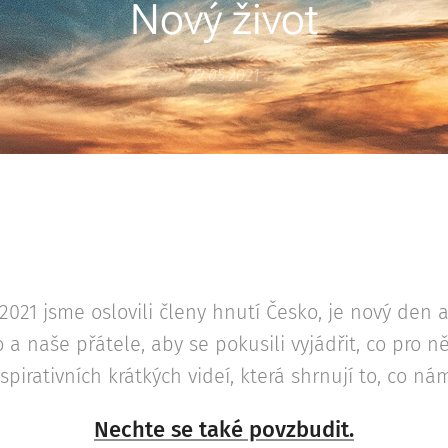
Nový život
22.05.2021
021 jsme oslovili členy hnutí Česko, je nový den 
a naše přátele, aby se pokusili vyjádřit, co pro n
spirativních krátkých videí, která shrnují to, co ná
Nechte se také povzbudit.