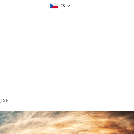
CS
J SE