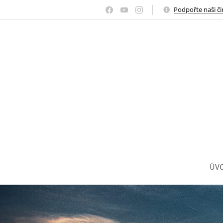
Podpořte naši č
ÚV