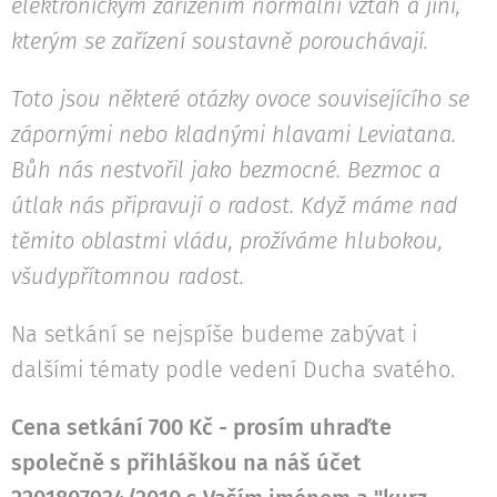
elektronickým zařízením normální vztah a jiní,
kterým se zařízení soustavně porouchávají.
Toto jsou některé otázky ovoce souvisejícího se
zápornými nebo kladnými hlavami Leviatana.
Bůh nás nestvořil jako bezmocné. Bezmoc a
útlak nás připravují o radost. Když máme nad
těmito oblastmi vládu, prožíváme hlubokou,
všudypřítomnou radost.
Na setkání se nejspíše budeme zabývat i
dalšími tématy podle vedení Ducha svatého.
Cena setkání 700 Kč - prosím uhraďte
společně s přihláškou na náš účet