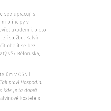
le spolupracují s
ými principy v
evřel akademii, proto
její službu. Kalvín
it obejít se bez
latý věk Běloruska,
itelům v OSN i
Tak praví Hospodin:
: Kde je ta dobrá
 Kalvínově kostele s