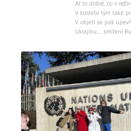
Ať to dobré, co v refo
V kostele tým také po
V objetí se pak upev
Ukrajinu…. smíření R