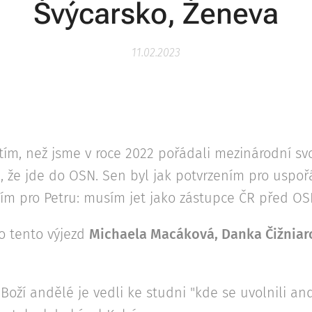
Švýcarsko, Ženeva
11.02.2023
ím, než jsme v roce 2022 pořádali mezinárodní svo
, že jde do OSN. Sen byl jak potvrzením pro uspoř
ím pro Petru: musím jet jako zástupce ČR před OS
ro tento výjezd
Michaela Macáková, Danka Čižniar
 Boží andělé je vedli ke studni "kde se uvolnili and