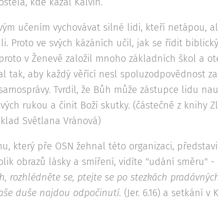
ostela, kde kázal Kalvín.
svým učením vychovávat silné lidi, kteří netápou, a
. Proto ve svých kázáních učil, jak se řídit biblick
proto v Ženevě založil mnoho základních škol a ot
val tak, aby každý věřící nesl spoluzodpovědnost za 
 samosprávy. Tvrdil, že Bůh může zástupce lidu nauč
svých rukou a činit Boží skutky. (částečně z knihy Z
eklad Světlana Vránová)
u, který pře OSN žehnal této organizaci, představ
lik obrazů lásky a smíření, vidíte "udání směru" -
h, rozhlédněte se, ptejte se po stezkách pradávných
vaše duše najdou odpočinutí.
(Jer. 6.16) a setkání v