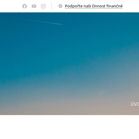
Podpořte naši činnost finančně
ÚV