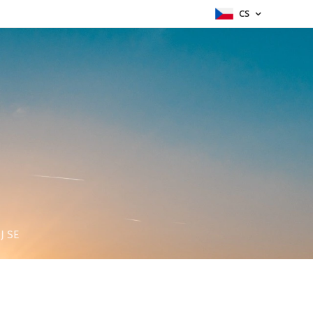
CS
J SE