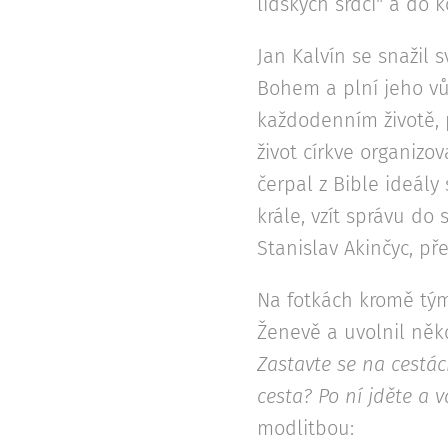
lidských srdcí" a do k
Jan Kalvín se snažil 
Bohem a plní jeho vůli
každodenním životě, 
život církve organizo
čerpal z Bible ideály
krále, vzít správu do 
Stanislav Akinčyc, př
Na fotkách kromě tým
Ženevě a uvolnil něko
Zastavte se na cestác
cesta? Po ní jděte a 
modlitbou: