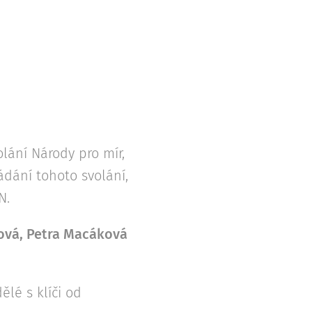
lání Národy pro mír,
ádání tohoto svolání,
N.
ová, Petra Macáková
ělé s klíči od