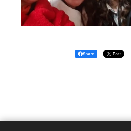
Share
Česko, je nový den, z.s.