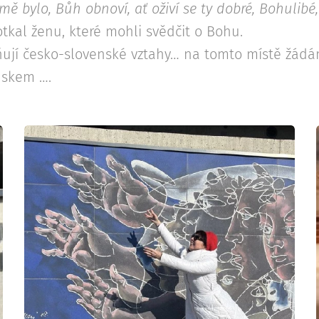
rmě bylo, Bůh obnoví, ať oživí se ty dobré, Bohulibé,
tkal ženu, které mohli svědčit o Bohu.
ňují česko-slovenské vztahy… na tomto místě žádá
uskem ….