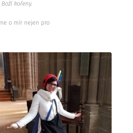
 Boží kořeny.
me o mír nejen pro